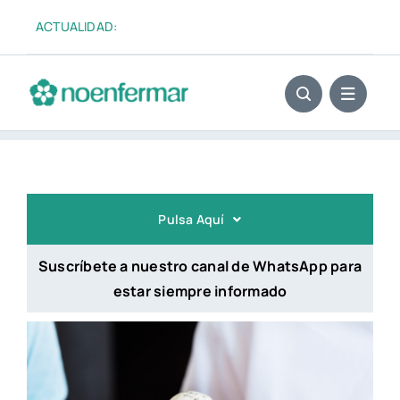
Saltar
ACTUALIDAD:
El «fu
al
contenido
Pulsa Aquí
Suscríbete a nuestro canal de WhatsApp para
estar siempre informado