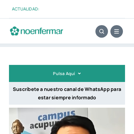
Saltar
ACTUALIDAD:
El «fu
al
contenido
Pulsa Aquí
Suscríbete a nuestro canal de WhatsApp para
estar siempre informado