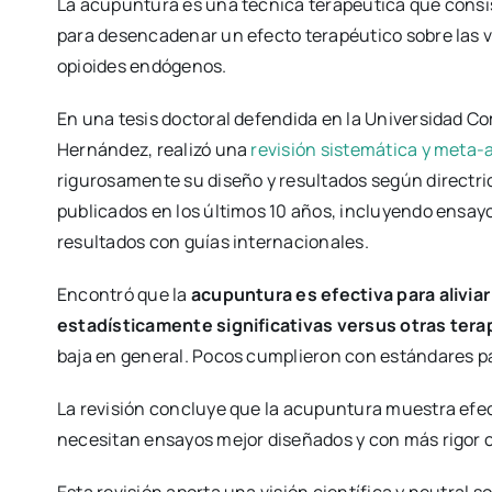
La acupuntura es una técnica terapéutica que consis
para desencadenar un efecto terapéutico sobre las ví
opioides endógenos.
En una tesis doctoral defendida en la Universidad C
Hernández, realizó una
revisión sistemática y meta-a
rigurosamente su diseño y resultados según directric
publicados en los últimos 10 años, incluyendo ensayo
resultados con guías internacionales.
Encontró que la
acupuntura es efectiva para aliviar
estadísticamente significativas versus otras tera
baja en general. Pocos cumplieron con estándares par
La revisión concluye que la acupuntura muestra efecti
necesitan ensayos mejor diseñados y con más rigor ci
Esta revisión aporta una visión científica y neutral so