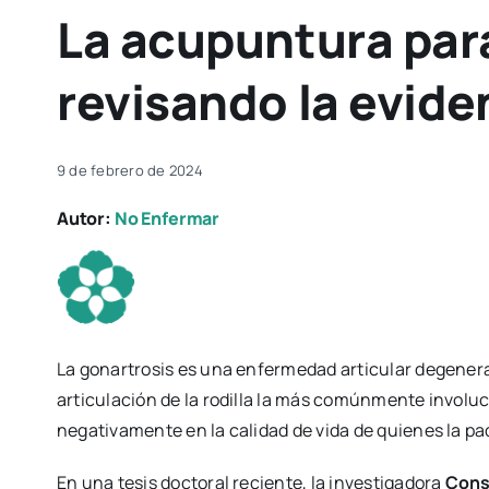
La acupuntura para
revisando la eviden
9 de febrero de 2024
Autor:
No Enfermar
La gonartrosis es una enfermedad articular degenera
articulación de la rodilla la más comúnmente involuc
negativamente en la calidad de vida de quienes la p
En una tesis doctoral reciente, la investigadora
Cons