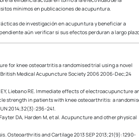
isitos mínimos en publicaciones de acupuntura.
rácticas de investigación en acupuntura y beneficiar a
endiente aún verificar si sus efectos perduran a largo plazo
e for knee osteoartritis a randomised trial using a novel
e British Medical Acupuncture Society 2006 2006-Dec;24
o EY, Liebano RE. Immediate effects of electroacupuncture a
 strength in patients with knee osteoarthritis: a randomi
 JUN 2014;32(3):236-241.
 Fayter DA, Harden M, et al. Acupuncture and other physical
is. Osteoarthritis and Cartilage 2013 SEP 2013;21(9):1290-