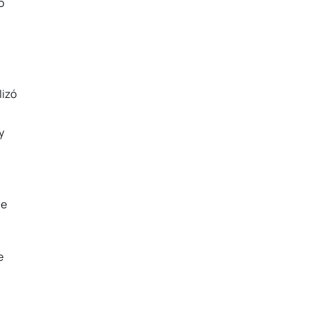
o
lizó
y
s
ue
e