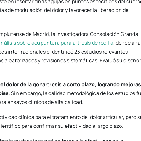
te en insertar finas agujas en puntos específicos del cuerp
as de modulación del dolor y favorecer la liberación de
omplutense de Madrid, la investigadora Consolación Granda
nálisis sobre acupuntura para artrosis de rodilla
, donde ana
es internacionales e identificó 23 estudios relevantes
s aleatorizados y revisiones sistemáticas. Evaluó su diseño 
 el dolor de la gonartrosis a corto plazo, logrando mejora
pias
. Sin embargo, la calidad metodológica de los estudios f
a ensayos clínicos de alta calidad.
vidad clínica para el tratamiento del dolor articular, pero s
entífico para confirmar su efectividad a largo plazo.
bre la evidencia actual en torno a la efectividad de la