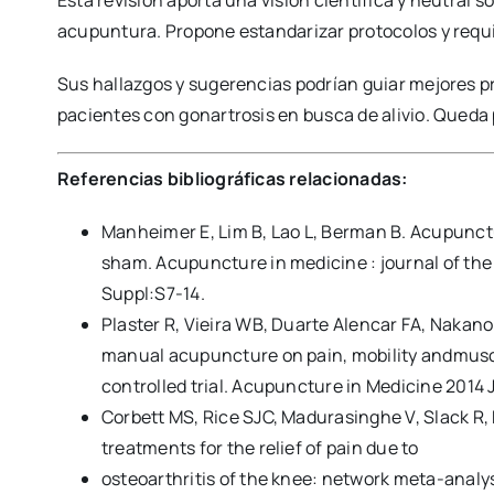
acupuntura. Propone estandarizar protocolos y requ
Sus hallazgos y sugerencias podrían guiar mejores p
pacientes con gonartrosis en busca de alivio. Queda p
Referencias bibliográficas relacionadas:
Manheimer E, Lim B, Lao L, Berman B. Acupunctur
sham. Acupuncture in medicine : journal of th
Suppl:S7-14.
Plaster R, Vieira WB, Duarte Alencar FA, Nakan
manual acupuncture on pain, mobility andmuscle
controlled trial. Acupuncture in Medicine 2014
Corbett MS, Rice SJC, Madurasinghe V, Slack R,
treatments for the relief of pain due to
osteoarthritis of the knee: network meta-analys